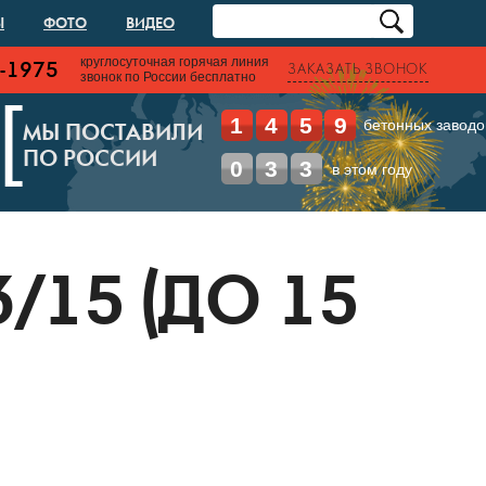
Ы
ФОТО
ВИДЕО
круглосуточная горячая линия
-1975
ЗАКАЗАТЬ ЗВОНОК
звонок по России бесплатно
[
1
4
5
9
бетонных заводо
МЫ ПОСТАВИЛИ
ПО РОССИИ
0
3
3
в этом году
/15 (ДО 15