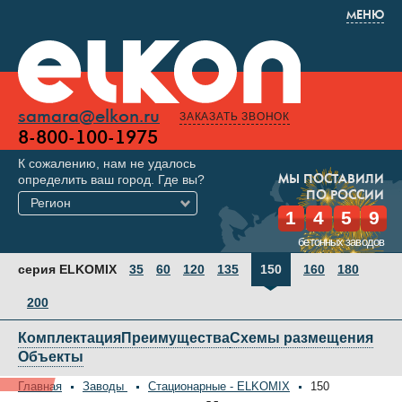
МЕНЮ
samara@elkon.ru
ЗАКАЗАТЬ ЗВОНОК
8-800-100-1975
К сожалению, нам не удалось
определить ваш город. Где вы?
МЫ ПОСТАВИЛИ
ПО РОССИИ
Регион
1
4
5
9
бетонных заводов
серия ELKOMIX
35
60
120
135
150
160
180
200
Комплектация
Преимущества
Схемы размещения
Объекты
Главная
Заводы
Стационарные - ELKOMIX
150