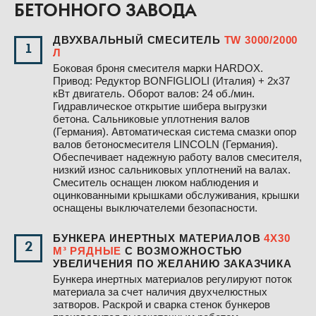
БЕТОННОГО ЗАВОДА
ДВУХВАЛЬНЫЙ СМЕСИТЕЛЬ
TW 3000/2000
1
Л
Боковая броня смесителя марки HARDOX.
Привод: Редуктор BONFIGLIOLI (Италия) + 2х37
кВт двигатель. Оборот валов: 24 об./мин.
Гидравлическое открытие шибера выгрузки
бетона. Сальниковые уплотнения валов
(Германия). Автоматическая система смазки опор
валов бетоносмесителя LINCOLN (Германия).
Обеспечивает надежную работу валов смесителя,
низкий износ сальниковых уплотнений на валах.
Смеситель оснащен люком наблюдения и
оцинкованными крышками обслуживания, крышки
оснащены выключателеми безопасности.
БУНКЕРА ИНЕРТНЫХ МАТЕРИАЛОВ
4Х30
2
М³ РЯДНЫЕ
С ВОЗМОЖНОСТЬЮ
УВЕЛИЧЕНИЯ ПО ЖЕЛАНИЮ ЗАКАЗЧИКА
Бункера инертных материалов регулируют поток
материала за счет наличия двухчелюстных
затворов. Раскрой и сварка стенок бункеров