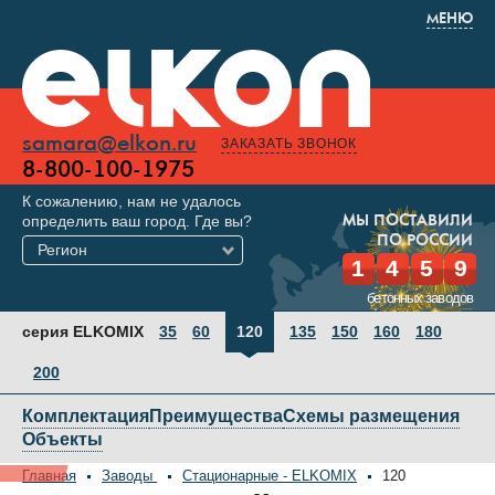
МЕНЮ
samara@elkon.ru
ЗАКАЗАТЬ ЗВОНОК
8-800-100-1975
К сожалению, нам не удалось
определить ваш город. Где вы?
МЫ ПОСТАВИЛИ
ПО РОССИИ
Регион
1
4
5
9
бетонных заводов
серия ELKOMIX
35
60
120
135
150
160
180
200
Комплектация
Преимущества
Схемы размещения
Объекты
Главная
Заводы
Стационарные - ELKOMIX
120