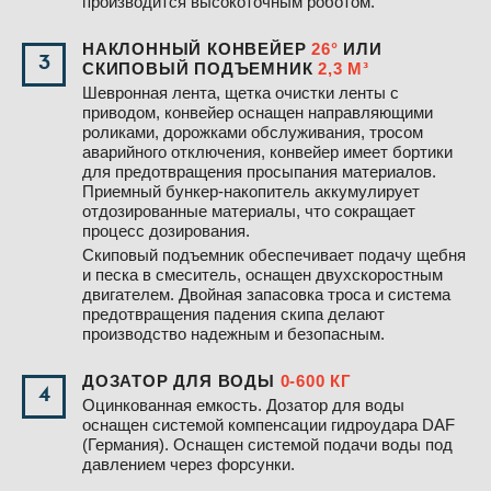
производится высокоточным роботом.
НАКЛОННЫЙ КОНВЕЙЕР
26°
ИЛИ
3
СКИПОВЫЙ ПОДЪЕМНИК
2,3 М³
Шевронная лента, щетка очистки ленты с
приводом, конвейер оснащен направляющими
роликами, дорожками обслуживания, тросом
аварийного отключения, конвейер имеет бортики
для предотвращения просыпания материалов.
Приемный бункер-накопитель аккумулирует
отдозированные материалы, что сокращает
процесс дозирования.
Скиповый подъемник обеспечивает подачу щебня
и песка в смеситель, оснащен двухскоростным
двигателем. Двойная запасовка троса и система
предотвращения падения скипа делают
производство надежным и безопасным.
ДОЗАТОР ДЛЯ ВОДЫ
0-600 КГ
4
Оцинкованная емкость. Дозатор для воды
оснащен системой компенсации гидроудара DAF
(Германия). Оснащен системой подачи воды под
давлением через форсунки.